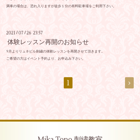
満車の場合は、恐れ入りますが徒歩１分の有料駐車場をご利用下さい。
2021
07
26 23:57
/
/
体験レッスン再開のお知らせ
9月よりリュネビル刺繍の体験レッスンを再開させて頂きます。
ご希望の方はイベント予約より、お申込み下さい。
1
Mika Tono 刺繍教室