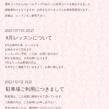
通常コースからのレベルアップのみだった応用コースを独立させました。
経験者向けとなりますが、お好きなカリキュラムを単発受講頂けます。
詳細は、レッスンをご参照下さい。
2023
07
01 20:27
/
/
8月レッスンについて
8月は海外の為、レッスンを
お休みさせて頂きます。
レッスンのご予約、ご入会、お問い合わせに
関する返信は、９月以降になります。
9月よりご入会希望の方は、
今月中にご連絡下さいますよう、お願い致します。
2022
12
12 21:21
/
/
駐車場ご利用につきまして
駐車場は、ご入会順に確保させて頂いています。
ご利用の方は、ご入会時にお申し出下さい。
空きが出ましたら、順次繰り上がりとなります。